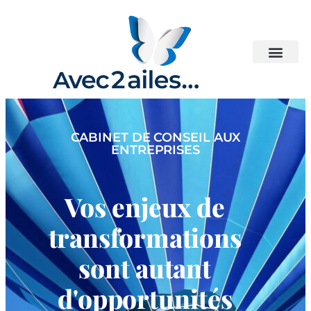
CABINET DE CONSEIL AUX
ENTREPRISES
Vos enjeux de
transformations
sont autant
d'opportunités