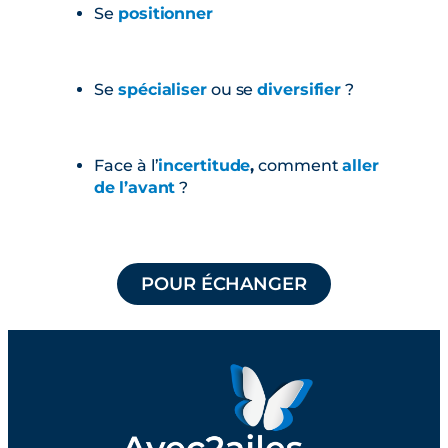
Se
positionner
Se
spécialiser
ou se
diversifier
?
Face à l’
incertitude
,
comment
aller
de
l’avant
?
POUR ÉCHANGER